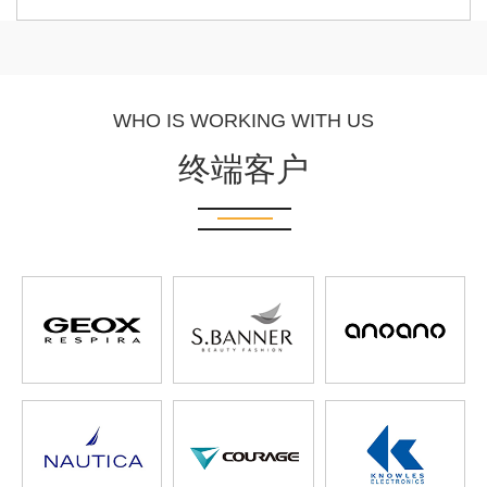
WHO IS WORKING WITH US
终端客户