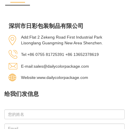
深圳市日彩包装制品有限公司
Add:Flat 2 Zekeng Road First Industrial Park
Lisonglang Guangming New Area Shenzhen.
Tel:+86 0755 81725391 +86 13652378619
E-mail:sales@dailycolorpackage.com
Website:www.dailycolorpackage.com
给我们发信息