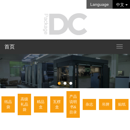
Language
中文
首页
产品
高级
纸品
精品
瓦楞
说明
礼品
杂志
吊牌
贴纸
袋
盒
盒
书&
袋
目录